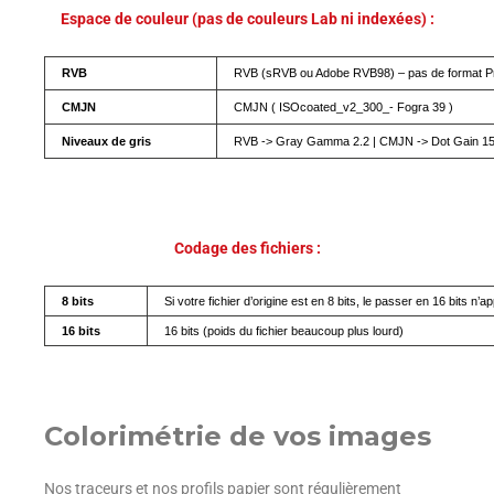
Espace de couleur (pas de couleurs Lab ni indexées) :
RVB
RVB (sRVB ou Adobe RVB98) – pas de format P
CMJN
CMJN ( ISOcoated_v2_300_- Fogra 39 )
Niveaux de gris
RVB -> Gray Gamma 2.2 | CMJN -> Dot Gain 1
Codage des fichiers :
8 bits
Si votre fichier d’origine est en 8 bits, le passer en 16 bits n’ap
16 bits
16 bits (poids du fichier beaucoup plus lourd)
Colorimétrie de vos images
Nos traceurs et nos profils papier sont régulièrement